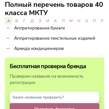
Полный перечень товаров 40
класса МКТУ
А
В
Г
Д
З
И
К
Л
М
Н
О
П
Р
Аппретирование бумаги
Аппретирование текстильных изделий
Аренда кондиционеров
Бесплатная проверка бренда
Проверим название на возможность
регистрации