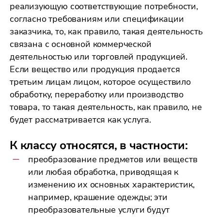
реализующую соответствующие потребности,
согласно требованиям или спецификации
Заказать звонок
заказчика, то, как правило, такая деятельность
связана с основной коммерческой
Упс, что то пошло не так...
деятельностью или торговлей продукцией.
Кажется вы не указали
Если вещество или продукция продается
третьим лицам лицом, которое осуществило
обработку, переработку или производство
товара, то такая деятельность, как правило, не
Отправить
будет рассматривается как услуга.
Нажимая на кнопку Отправить вы соглашаетесь
К классу относятся, в частности:
с нашей
политикой в отношении обработки
персональных данных
преобразование предметов или веществ
или любая обработка, приводящая к
изменению их основных характеристик,
например, крашение одежды; эти
преобразовательные услуги будут