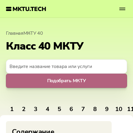
Откр
Главная
МКТУ 40
Класс 40 МКТУ
Подобрать МКТУ
1
2
3
4
5
6
7
8
9
10
1
Содержание